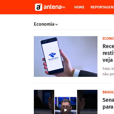
HOME
REPORTAGEN
‎Economia
‎ECONO
Rece
rest
veja
Foto: 
não pr
BRASIL
Sena
para