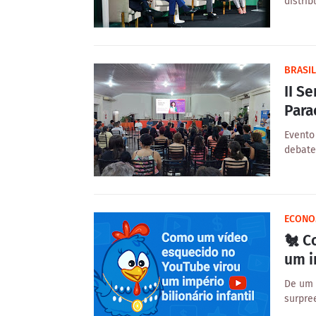
distrib
BRASIL
II S
Para
Evento
debate
‎ECONO
🐔 C
um i
De um 
surpre