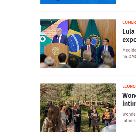
COMÉR
Lula
expo
Medida
na OMC
‎ECONO
Wond
inti
Wonder
intimi