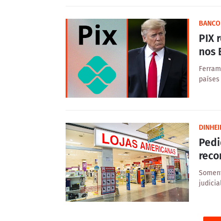
BANCO
PIX 
nos 
Ferram
países
DINHE
Pedi
reco
Soment
judici