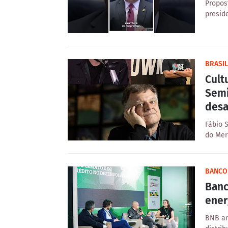
Propos
preside
BRASIL
Cult
Semi
desa
Fábio 
do Mer
BANCO
Banc
ener
BNB an