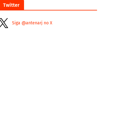
Twitter
Siga @antenarj no X