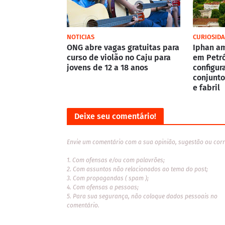
NOTICIAS
CURIOSID
ONG abre vagas gratuitas para
Iphan a
curso de violão no Caju para
em Petró
jovens de 12 a 18 anos
configur
conjunto
e fabril
Deixe seu comentário!
Envie um comentário com a sua opinião, sugestão ou corr
1. Com ofensas e/ou com palavrões;
2. Com assuntos não relacionados ao tema do post;
3. Com propagandas ( spam );
4. Com ofensas a pessoas;
5. Para sua segurança, não coloque dados pessoais no
comentário.