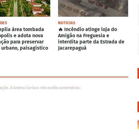
ADES
NOTICIAS
mplia área tombada
🔥 Incêndio atinge loja do
polis e adota nova
Amigão na Freguesia e
ação para preservar
interdita parte da Estrada de
 urbano, paisagístico
Jacarepaguá
eção. O Antena Carioca não aceita comentários: