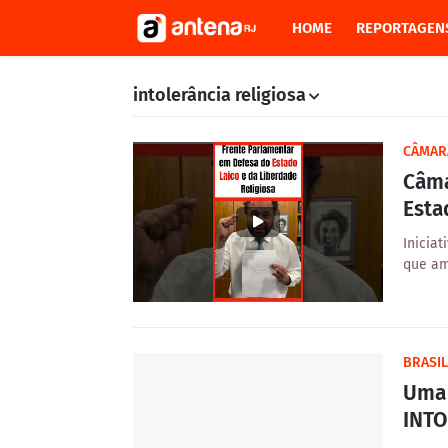
HOME
REPORTAGEN
intolerância religiosa
CÂMAR
Câma
Esta
Iniciat
que am
BRASIL
Uma 
INTO