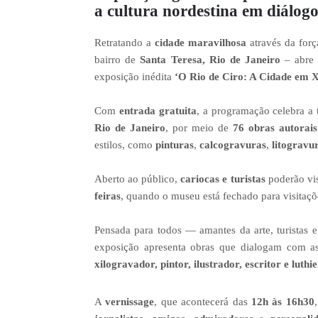
a cultura nordestina em diálog
Retratando a
cidade maravilhosa
através da for
bairro de
Santa Teresa, Rio de Janeiro
– abre 
exposição inédita
‘O Rio de Ciro: A Cidade em X
Com
entrada gratuita
, a programação celebra a 
Rio de Janeiro
, por meio de
76 obras autorais
estilos, como
pinturas
,
calcogravuras
,
litogravu
Aberto ao público,
cariocas e turistas
poderão vis
feiras
, quando o museu está fechado para visitaçõ
Pensada para todos — amantes da arte, turista
exposição apresenta obras que dialogam com 
xilogravador, pintor, ilustrador, escritor e luth
A
vernissage
, que acontecerá das
12h às 16h30