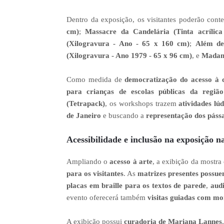
Dentro da exposição, os visitantes poderão con
cm)
;
Massacre da Candelária (Tinta acrílic
(Xilogravura - Ano - 65 x 160 cm)
;
Além de
(Xilogravura - Ano 1979 - 65 x 96 cm)
, e
Madame
Como medida de
democratização do acesso à c
para crianças de escolas públicas da regiã
(Tetrapack)
, os workshops trazem
atividades lú
de Janeiro
e buscando a
representação dos páss
Acessibilidade e inclusão na exposição n
Ampliando o
acesso à arte
, a exibição da mostr
para os visitantes
. As
matrizes presentes possuem
placas em braille para os textos de parede
,
aud
evento oferecerá também
visitas guiadas com mon
A exibição possui
curadoria de Mariana Lannes