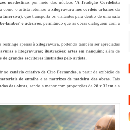
ízes nordestinas
por meio dos núcleos
‘A Tradição Cordelista
ma como o artista retomou a
xilogravura nos cordéis urbanos da
a Imersiva)
, que transporta os visitantes para dentro de uma
sala
be-lambes' e adesivos
, permitindo que as obras dialoguem com a
e restringe apenas à
xilogravura
, podendo também ser apreciadas
ravuras
e
litogravuras
;
ilustrações
;
artes em nanquim
; além de
os de grandes escritores ilustrados pelo artista
.
gir no
cenário criativo de Ciro Fernandes
, a partir da exibição de
materiais de entalhe
e as
matrizes de madeira das obras
. Tais
adas das obras
, sendo a menor com proporções de
28 x 32cm
e a