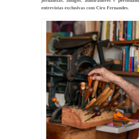
jornalistas
,
amigos
,
admiradores
e
personali
entrevistas exclusivas com Ciro Fernandes
.