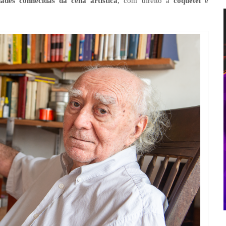
dades conhecidas da cena artística
, com direito à
coquetel
e