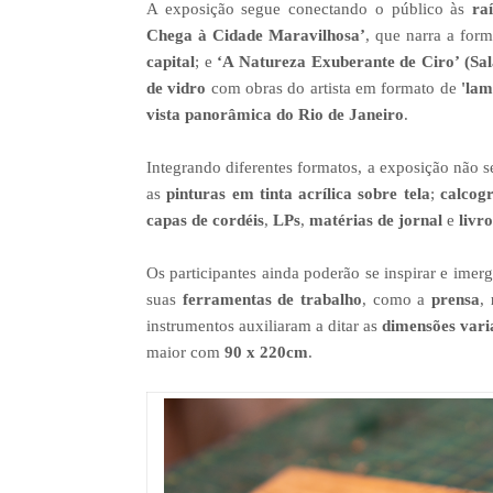
A exposição segue conectando o público às
ra
Chega à Cidade Maravilhosa’
, que narra a for
capital
; e
‘A Natureza Exuberante de Ciro’ (Sal
de vidro
com obras do artista em formato de
'lam
vista panorâmica do Rio de Janeiro
.
Integrando diferentes formatos, a exposição não s
as
pinturas em tinta acrílica sobre tela
;
calcog
capas de cordéis
,
LPs
,
matérias de jornal
e
livr
Os participantes ainda poderão se inspirar e imer
suas
ferramentas de trabalho
, como a
prensa
,
instrumentos auxiliaram a ditar as
dimensões vari
maior com
90 x 220cm
.