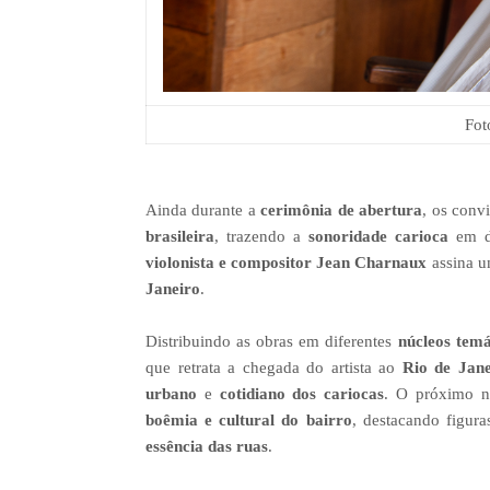
Fot
Ainda durante a
cerimônia de abertura
, os conv
brasileira
, trazendo a
sonoridade carioca
em d
violonista e compositor Jean Charnaux
assina 
Janeiro
.
Distribuindo as obras em diferentes
núcleos temá
que retrata a chegada do artista ao
Rio de Jane
urbano
e
cotidiano dos cariocas
. O próximo n
boêmia e cultural do bairro
, destacando figur
essência das ruas
.