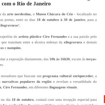
o com o Rio de Janeiro
ça da
arte nordestina
, o
Museu Chácara do Céu
– localizado no
as portas, entre os dias
18 de outubro à 30 de janeiro
, para a
ilogravuras’
.
trajetória do
artista plástico Ciro Fernandes
e a sua paixão pelo
que transitam entre a técnica milenar da
xilogravura
e demais
ras
e
nanquim
.
itar a exposição diariamente, das
10h às 16h30
, exceto às
terças-
es.
s e moradores que buscam um
programa cultural enriquecedor
, a
as
narrativas populares da região
e revelam a versatilidade do
ier, Ciro Fernandes
, em diferentes
linguagens visuais
.
, no dia
18 de outubro
, contará com uma recepção especial para