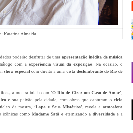
o: Katarine Almeida
idados poderão desfrutar de uma
apresentação inédita de música
iálogo com a
experiência visual da exposição
. Na ocasião, o
um
show especial
com direito a uma
vista deslumbrante do Rio de
ticos
, a mostra inicia com
‘O Rio de Ciro: um Caso de Amor’
,
iro
e sua paixão pela cidade, com obras que capturam o
ciclo
úcleo da mostra,
‘Lapa e Seus Mistérios’
, revela a
atmosfera
as icônicas como
Madame Satã
e eternizando a
diversidade
e a