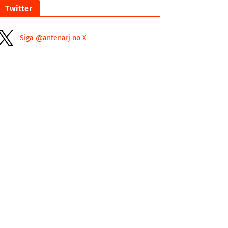
Twitter
Siga @antenarj no X