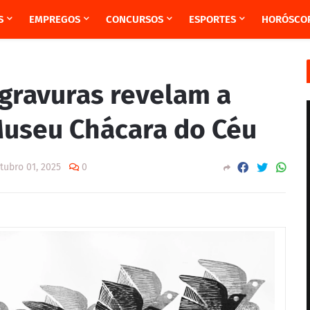
S
EMPREGOS
CONCURSOS
ESPORTES
HORÓSCO
logravuras revelam a
Museu Chácara do Céu
tubro 01, 2025
0