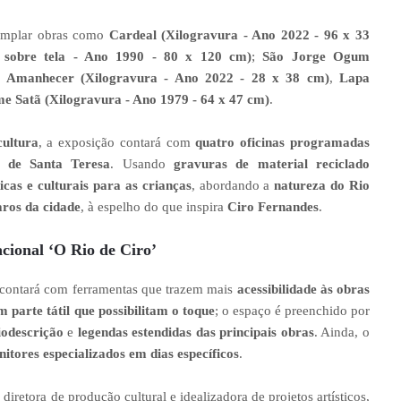
templar obras como
Cardeal (Xilogravura - Ano 2022 - 96 x 33
a sobre tela - Ano 1990 - 80 x 120 cm)
;
São Jorge Ogum
 Amanhecer (Xilogravura - Ano 2022 - 28 x 38 cm)
,
Lapa
 Satã (Xilogravura - Ano 1979 - 64 x 47 cm)
.
ultura
, a exposição contará com
quatro oficinas programadas
o de Santa Teresa
. Usando
gravuras de material reciclado
dicas e culturais para as crianças
, abordando a
natureza do Rio
aros da cidade
, à espelho do que inspira
Ciro Fernandes
.
acional ‘O Rio de Ciro’
a contará com ferramentas que trazem mais
acessibilidade às obras
 parte tátil que possibilitam o toque
; o espaço é preenchido por
iodescrição
e
legendas estendidas das principais obras
. Ainda, o
itores especializados em dias específicos
.
, diretora de produção cultural e idealizadora de projetos artísticos,