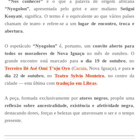
“Nos conhecer”
é o que a palavra de origem africana
“Nyogolon”
, apresentada pelo griot e ator maliano
Sotigui
Kouyaté
, significa. O termo é o equivalente ao que vários países
chamam de teatro e refere-se a um
lugar de encontro, troca e
abertura
.
O espetáculo
“Nyogolon”
é, portanto, um
convite aberto para
todos os moradores de Nova Iguaçu
no mês de outubro. O
grande encontro está marcado para
o dia 19 de outubro
, no
Terreiro Ilé Asé Omi T’oju Oyo
(
Cacuia
, Nova Iguaçu), e para
o
dia 22 de outubro
, no
Teatro Sylvio Monteiro
, no centro da
cidade — esta última com
tradução em Libras
.
A peça, formada exclusivamente por
atores negros
, propõe uma
reflexão sobre ancestralidade, existência e afetividade negra
,
destacando dores, forças e belezas que atravessam o ser e o tempo
presente.