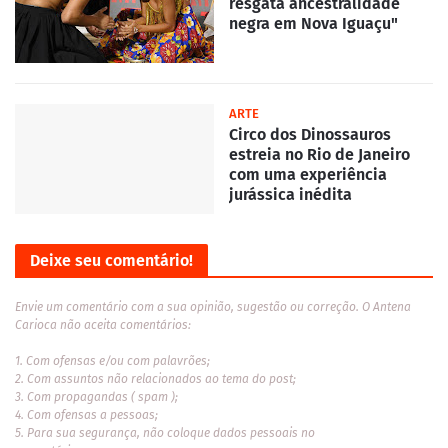
resgata ancestralidade
negra em Nova Iguaçu"
ARTE
Circo dos Dinossauros
estreia no Rio de Janeiro
com uma experiência
jurássica inédita
Deixe seu comentário!
Envie um comentário com a sua opinião, sugestão ou correção. O Antena
Carioca não aceita comentários:
1. Com ofensas e/ou com palavrões;
2. Com assuntos não relacionados ao tema do post;
3. Com propagandas ( spam );
4. Com ofensas a pessoas;
5. Para sua segurança, não coloque dados pessoais no