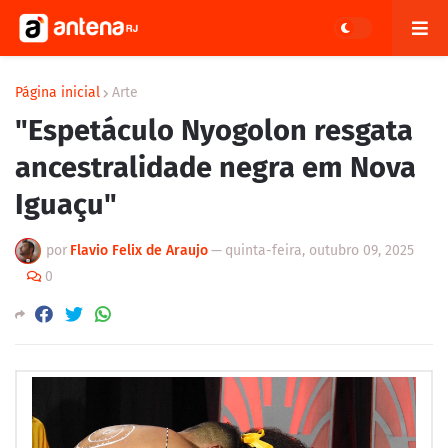
Página inicial
Arte
"Espetáculo Nyogolon resgata
ancestralidade negra em Nova
Iguaçu"
por
Flavio Felix de Araujo
—
quinta-feira, outubro 09, 2025
0