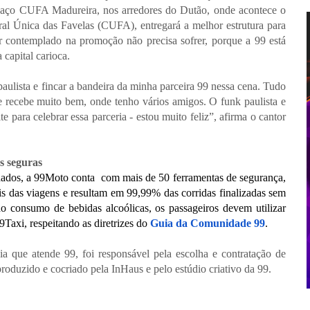
spaço CUFA Madureira, nos arredores do Dutão, onde acontece o
al Única das Favelas (CUFA), entregará a melhor estrutura para
or contemplado na promoção não precisa sofrer, porque a 99 está
capital carioca.
paulista e fincar a bandeira da minha parceira 99 nessa cena. Tudo
 recebe muito bem, onde tenho vários amigos. O funk paulista e
 para celebrar essa parceria - estou muito feliz”, afirma o cantor
s seguras
dados, a 99Moto conta com mais de 50 ferramentas de segurança,
s das viagens e resultam em 99,99% das corridas finalizadas sem
do consumo de bebidas alcoólicas, os passageiros devem utilizar
axi, respeitando as diretrizes do
Guia da Comunidade 99
.
 que atende 99, foi responsável pela escolha e contratação de
produzido e cocriado pela InHaus e pelo estúdio criativo da 99.