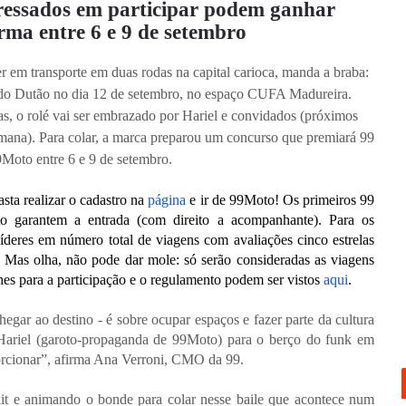
teressados em participar podem ganhar
rma entre 6 e 9 de setembro
r em transporte em duas rodas na capital carioca, manda a braba:
 do Dutão no dia 12 de setembro, no espaço CUFA Madureira.
as, o rolé vai ser embrazado por Hariel e convidados (próximos
mana). Para colar, a marca preparou um concurso que premiará 99
9Moto entre 6 e 9 de setembro.
asta realizar o cadastro na
página
e ir de 99Moto! Os primeiros 99
o garantem a entrada (com direito a acompanhante). Para os
íderes em número total de viagens com avaliações cinco estrelas
Mas olha, não pode dar mole: só serão consideradas as viagens
lhes para a participação e o regulamento podem ser vistos
aqui
.
gar ao destino - é sobre ocupar espaços e fazer parte da cultura
 Hariel (garoto-propaganda de 99Moto) para o berço do funk em
rcionar”, afirma Ana Verroni, CMO da 99.
it e animando o bonde para colar nesse baile que acontece num