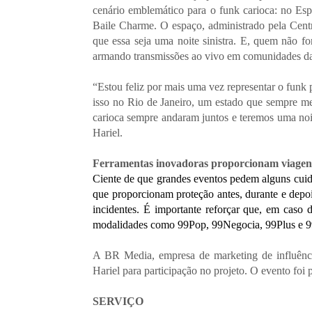
cenário emblemático para o funk carioca: no E
Baile Charme. O espaço, administrado pela Centr
que essa seja uma noite sinistra. E, quem não f
armando transmissões ao vivo em comunidades da 
“Estou feliz por mais uma vez representar o funk 
isso no Rio de Janeiro, um estado que sempre me
carioca sempre andaram juntos e teremos uma noite
Hariel.
Ferramentas inovadoras proporcionam viagen
Ciente de que grandes eventos pedem alguns cui
que proporcionam proteção antes, durante e depoi
incidentes. É importante reforçar que, em caso 
modalidades como 99Pop, 99Negocia, 99Plus e 99T
A BR Media, empresa de marketing de influência
Hariel para participação no projeto. O evento foi 
SERVIÇO