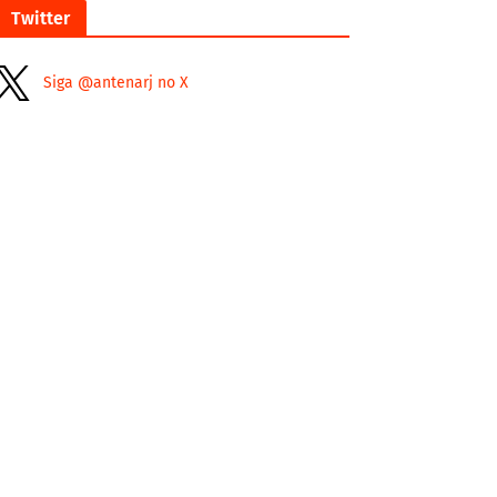
Twitter
Siga @antenarj no X