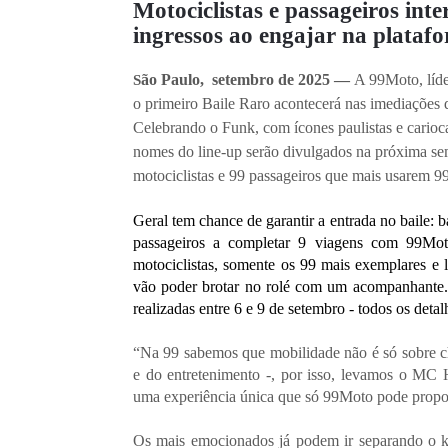
Motociclistas e passageiros in
ingressos ao engajar na platafo
ão Paulo, setembro de 2025 —
A 99Moto, líde
S
o primeiro Baile Raro acontecerá nas imediações
Celebrando o Funk, com ícones paulistas e carioc
nomes do line-up serão divulgados na próxima se
motociclistas e 99 passageiros que mais usarem 9
Geral tem chance de garantir a entrada no baile: b
passageiros a completar 9 viagens com 99Mot
motociclistas, somente os 99 mais exemplares e l
vão poder brotar no rolé com um acompanhante. 
realizadas entre 6 e 9 de setembro - todos os deta
“Na 99 sabemos que mobilidade não é só sobre che
e do entretenimento -, por isso, levamos o MC
uma experiência única que só 99Moto pode propo
Os mais emocionados já podem ir separando o k