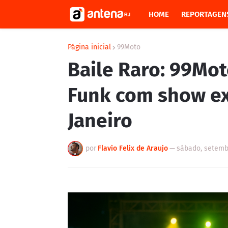
HOME
REPORTAGEN
Página inicial
99Moto
Baile Raro: 99Mot
Funk com show ex
Janeiro
por
Flavio Felix de Araujo
—
sábado, setemb