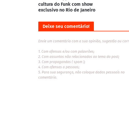
cultura do Funk com show
exclusivo no Rio de Janeiro
Deixe seu comentário!
Envie um comentário com a sua opinião, sugestão ou corr
1. Com ofensas e/ou com palavrões;
2. Com assuntos não relacionados ao tema do post;
3. Com propagandas ( spam );
4. Com ofensas a pessoas;
5. Para sua segurança, não coloque dados pessoais no
comentário.