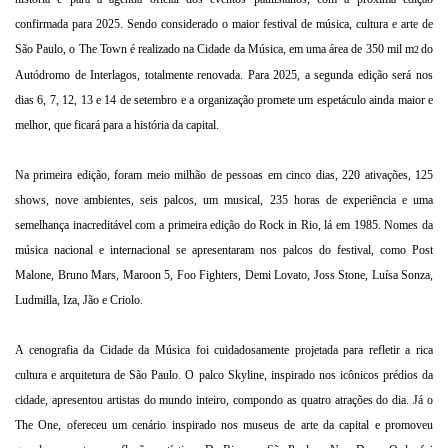
confirmada para 2025. Sendo considerado o maior festival de música, cultura e arte de
São Paulo, o The Town é realizado na Cidade da Música, em uma área de 350 mil m
do
2
Autódromo de Interlagos, totalmente renovada. Para 2025, a segunda edição será nos
dias 6, 7, 12, 13 e 14 de setembro e a organização promete um espetáculo ainda maior e
melhor, que ficará para a história da capital.
Na primeira edição, foram meio milhão de pessoas em cinco dias, 220 ativações, 125
shows, nove ambientes, seis palcos, um musical, 235 horas de experiência e uma
semelhança inacreditável com a primeira edição do Rock in Rio, lá em 1985. Nomes da
música nacional e internacional se apresentaram nos palcos do festival, como Post
Malone, Bruno Mars, Maroon 5, Foo Fighters, Demi Lovato, Joss Stone, Luísa Sonza,
Ludmilla, Iza, Jão e Criolo.
A cenografia da Cidade da Música foi cuidadosamente projetada para refletir a rica
cultura e arquitetura de São Paulo. O palco Skyline, inspirado nos icônicos prédios da
cidade, apresentou artistas do mundo inteiro, compondo as quatro atrações do dia. Já o
The One, ofereceu um cenário inspirado nos museus de arte da capital e promoveu