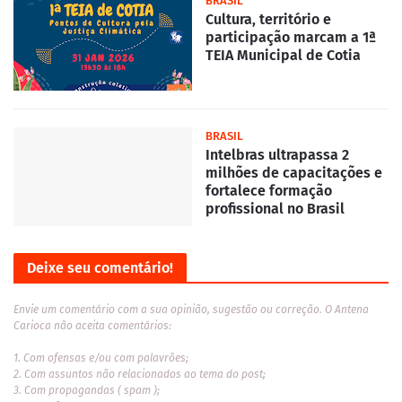
BRASIL
Cultura, território e
participação marcam a 1ª
TEIA Municipal de Cotia
BRASIL
Intelbras ultrapassa 2
milhões de capacitações e
fortalece formação
profissional no Brasil
Deixe seu comentário!
Envie um comentário com a sua opinião, sugestão ou correção. O Antena
Carioca não aceita comentários:
1. Com ofensas e/ou com palavrões;
2. Com assuntos não relacionados ao tema do post;
3. Com propagandas ( spam );