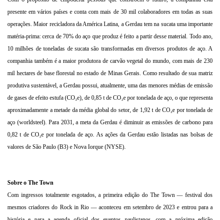
presente em vários países e conta com mais de 30 mil colaboradores em todas as suas
operações. Maior recicladora da América Latina, a Gerdau tem na sucata uma importante
matéria-prima: cerca de 70% do aço que produz é feito a partir desse material. Todo ano,
10 milhões de toneladas de sucata são transformadas em diversos produtos de aço. A
companhia também é a maior produtora de carvão vegetal do mundo, com mais de 230
mil hectares de base florestal no estado de Minas Gerais. Como resultado de sua matriz
produtiva sustentável, a Gerdau possui, atualmente, uma das menores médias de emissão
de gases de efeito estufa (CO₂e), de 0,85 t de CO₂e por tonelada de aço, o que representa
aproximadamente a metade da média global do setor, de 1,92 t de CO₂e por tonelada de
aço (worldsteel). Para 2031, a meta da Gerdau é diminuir as emissões de carbono para
0,82 t de CO₂e por tonelada de aço. As ações da Gerdau estão listadas nas bolsas de
valores de São Paulo (B3) e Nova Iorque (NYSE).
Sobre o The Town
Com ingressos totalmente esgotados, a primeira edição do The Town — festival dos
mesmos criadores do Rock in Rio — aconteceu em setembro de 2023 e entrou para a
história e para a agenda oficial dos eventos paulistanos, com a próxima edição