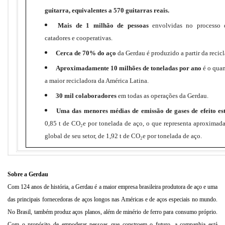
guitarra, equivalentes a 570 guitarras reais.
Mais de 1 milhão de pessoas
envolvidas no processo d
catadores e cooperativas.
Cerca de 70% do aço
da Gerdau é produzido a partir da recic
Aproximadamente 10 milhões de toneladas por ano
é o quan
a maior recicladora da América Latina.
30 mil colaboradores
em todas as operações da Gerdau.
Uma das menores médias de emissão de gases de efeito es
0,85 t de CO₂e por tonelada de aço, o que representa aproxima
global de seu setor, de 1,92 t de CO₂e por tonelada de aço.
Sobre a Gerdau
Com 124 anos de história, a Gerdau é a maior empresa brasileira produtora de aço e uma
das principais fornecedoras de aços longos nas Américas e de aços especiais no mundo.
No Brasil, também produz aços planos, além de minério de ferro para consumo próprio.
Com o propósito de empoderar pessoas que constroem o futuro, a companhia está