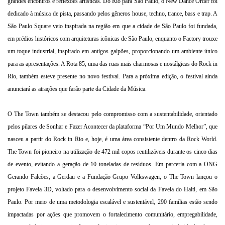
grandes encontros e reflexões artísticas. Do Rio para São Paulo, o New Dance Order foi
dedicado à música de pista, passando pelos gêneros house, techno, trance, bass e trap. A
São Paulo Square veio inspirada na região em que a cidade de São Paulo foi fundada,
em prédios históricos com arquiteturas icônicas de São Paulo, enquanto o Factory trouxe
um toque industrial, inspirado em antigos galpões, proporcionando um ambiente único
para as apresentações. A Rota 85, uma das ruas mais charmosas e nostálgicas do Rock in
Rio, também esteve presente no novo festival. Para a próxima edição, o festival ainda
anunciará as atrações que farão parte da Cidade da Música.
O The Town também se destacou pelo compromisso com a sustentabilidade, orientado
pelos pilares de Sonhar e Fazer Acontecer da plataforma “Por Um Mundo Melhor”, que
nasceu a partir do Rock in Rio e, hoje, é uma área consistente dentro da Rock World.
The Town foi pioneiro na utilização de 472 mil copos reutilizáveis durante os cinco dias
de evento, evitando a geração de 10 toneladas de resíduos. Em parceria com a ONG
Gerando Falcões, a Gerdau e a Fundação Grupo Volkswagen, o The Town lançou o
projeto Favela 3D, voltado para o desenvolvimento social da Favela do Haiti, em São
Paulo. Por meio de uma metodologia escalável e sustentável, 290 famílias estão sendo
impactadas por ações que promovem o fortalecimento comunitário, empregabilidade,