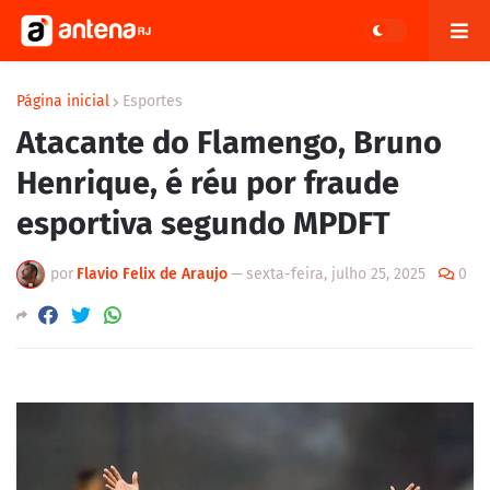
Página inicial
Esportes
Atacante do Flamengo, Bruno
Henrique, é réu por fraude
esportiva segundo MPDFT
por
Flavio Felix de Araujo
—
sexta-feira, julho 25, 2025
0