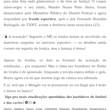
para uma lista nada glamourosa: a de réus na Justiça! O craque
rubro-negro e seu irmão, Wander Nunes Pinto Júnior, foram
denunciados pelo Ministério Público do Distrito Federal e agora
respondem por
fraude esportiva
, após o juiz Fernando Brandini
Barbagalo, do TJDFT, aceitar a denúncia nesta sexta-feira (25).
💣 A acusação? Segundo o MP, os irmãos teriam se envolvido em
manobras suspeitas no universo esportivo — os detalhes ainda
correm em segredo de Justiça, mas a fumaça é densa!
Apesar da bomba, os dois se livraram da acusação de
estelionato… por enquanto! Mas o clima nos bastidores do Ninho
do Urubu é de apreensão.
Enquanto a torcida espera dribles e gols,
Bruno agora vai ter que mostrar jogo de cintura nos tribunais.
E aí, será que o Mengão vai se pronunciar ou vai fingir que é lesão
e deixar no banco?
Siga pra mais atualizações quentinhas dos bastidores do futebol
e das cortes! ⚽👨‍⚖️🔥
#notícia #denúncia #justiça #crime #réu#futebol #flamengo #brunohenrique #fraudeesportiva