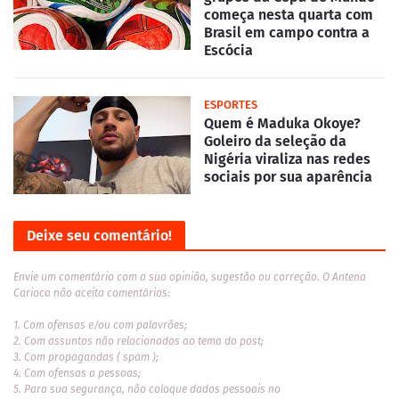
começa nesta quarta com
Brasil em campo contra a
Escócia
ESPORTES
Quem é Maduka Okoye?
Goleiro da seleção da
Nigéria viraliza nas redes
sociais por sua aparência
Deixe seu comentário!
Envie um comentário com a sua opinião, sugestão ou correção. O Antena
Carioca não aceita comentários:
1. Com ofensas e/ou com palavrões;
2. Com assuntos não relacionados ao tema do post;
3. Com propagandas ( spam );
4. Com ofensas a pessoas;
5. Para sua segurança, não coloque dados pessoais no