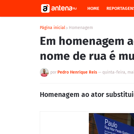
HOME
REPORTAGEN
Página inicial
Homenagem
Em homenagem ao 
nome de rua é mu
por
Pedro Henrique Reis
—
quinta-feira, ma
Homenagem ao ator substitui