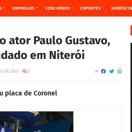
S
EMPREGOS
CONCURSOS
ESPORTES
HORÓSCO
ator Paulo Gustavo,
dado em Niterói
io 20, 2021
0
u placa de Coronel