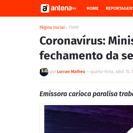
HOME
REPORTAGEN
Página inicial
11VHF
Coronavírus: Minis
fechamento da se
por
Lorran Matheu
—
quarta-feira, abril 15, 
Emissora carioca paralisa traba