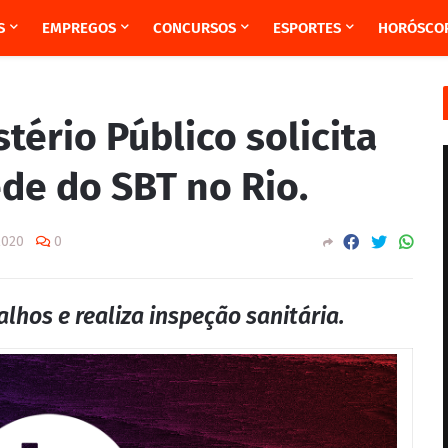
S
EMPREGOS
CONCURSOS
ESPORTES
HORÓSCO
tério Público solicita
de do SBT no Rio.
2020
0
lhos e realiza inspeção sanitária.