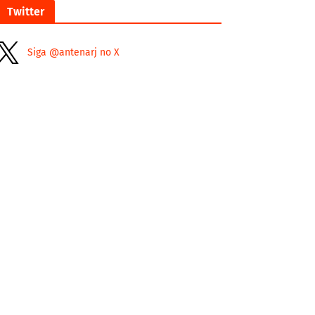
Twitter
Siga @antenarj no X