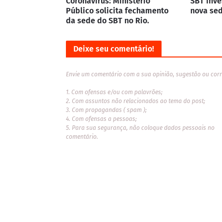
Coronavírus: Ministério
SBT inve
Público solicita fechamento
nova sed
da sede do SBT no Rio.
Deixe seu comentário!
Envie um comentário com a sua opinião, sugestão ou corr
1. Com ofensas e/ou com palavrões;
2. Com assuntos não relacionados ao tema do post;
3. Com propagandas ( spam );
4. Com ofensas a pessoas;
5. Para sua segurança, não coloque dados pessoais no
comentário.