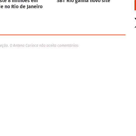
ste 8 milhões em
SBT Rio ganha novo site
e no Rio de Janeiro
eção. O Antena Carioca não aceita comentários: