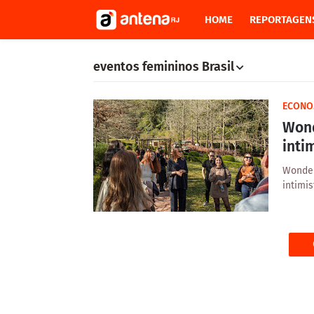
HOME
REPORTAGEN
eventos femininos Brasil
‎ECONO
Wond
inti
Wonder
intimi