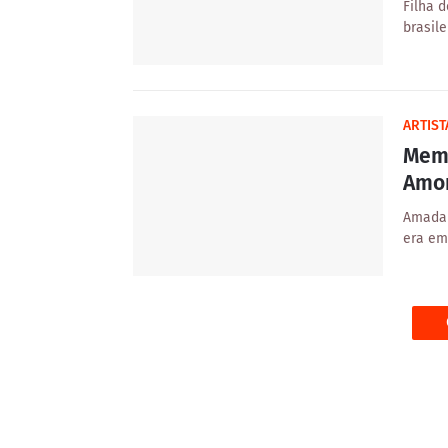
Filha d
brasil
ARTIST
Memo
Amo
Amada p
era em