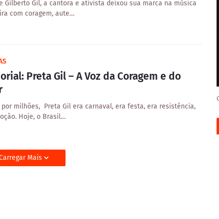
e Gilberto Gil, a cantora e ativista deixou sua marca na música
eira com coragem, aute…
AS
rial: Preta Gil – A Voz da Coragem e do
r
or milhões, Preta Gil era carnaval, era festa, era resistência,
oção. Hoje, o Brasil…
Carregar Mais