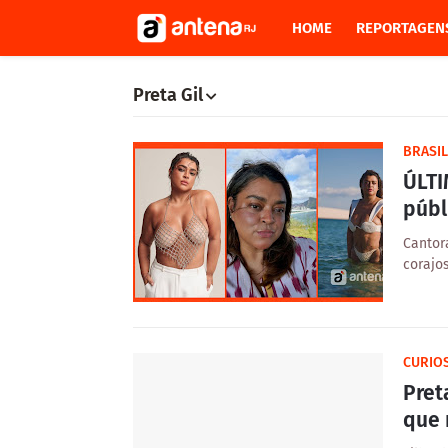
HOME
REPORTAGEN
Preta Gil
BRASIL
ÚLTI
públ
Cantor
corajo
CURIO
Pret
que 