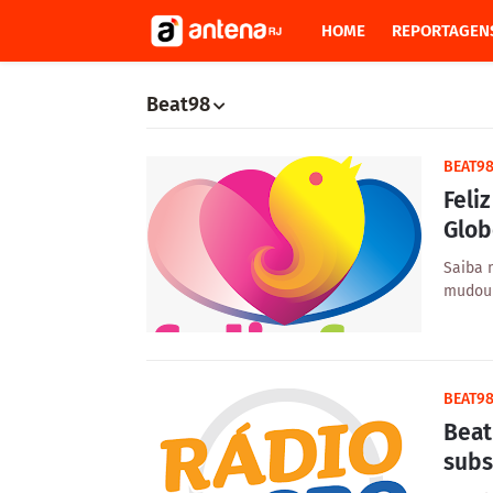
HOME
REPORTAGEN
Beat98
BEAT9
Feli
Glob
Saiba 
mudou 
BEAT9
Beat
subs