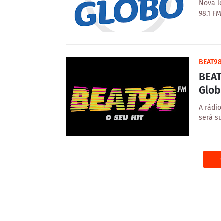
Nova l
98.1 F
BEAT9
BEAT
Glob
A rádi
será s