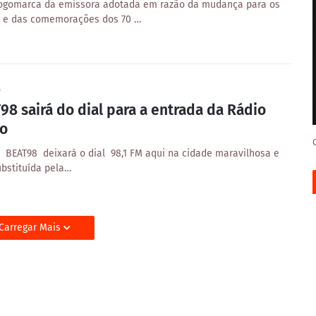
ogomarca da emissora adotada em razão da mudança para os
M e das comemorações dos 70 …
8
98 sairá do dial para a entrada da Rádio
o
o BEAT98 deixará o dial 98,1 FM aqui na cidade maravilhosa e
ubstituída pela…
Carregar Mais