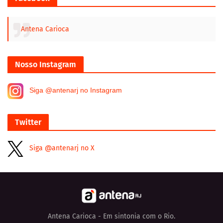
Antena Carioca
Nosso Instagram
Siga @antenarj no Instagram
Twitter
Siga @antenarj no X
Antena Carioca - Em sintonia com o Rio.