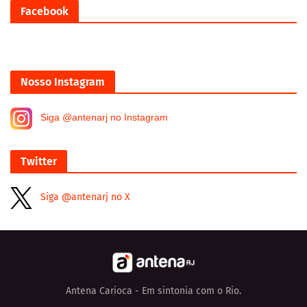
Facebook
Nosso Instagram
Siga @antenarj no Instagram
Twitter
Siga @antenarj no X
Antena Carioca - Em sintonia com o Rio.