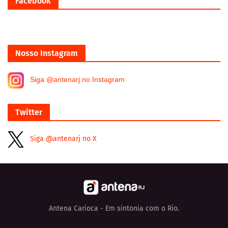
Facebook
Nosso Instagram
Siga @antenarj no Instagram
Twitter
Siga @antenarj no X
Antena Carioca - Em sintonia com o Rio.