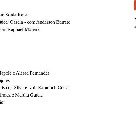
com Sonia Rosa
stica: Ossain - com Anderson Barreto
 com Raphael Moreira
Napole e Alessa Fernandes
igues
arisa da Silva e Izair Ramunch Costa
Pirmez e Martha Garcia
ão