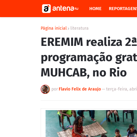
HOME
REPORTAGEN
Página inicial
literatura
EREMIM realiza 2
programação gratu
MUHCAB, no Rio
por
Flavio Felix de Araujo
—
terça-feira, abri