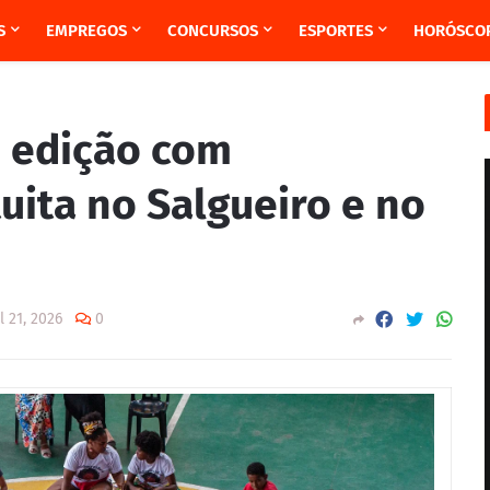
S
EMPREGOS
CONCURSOS
ESPORTES
HORÓSCO
ª edição com
ita no Salgueiro e no
l 21, 2026
0