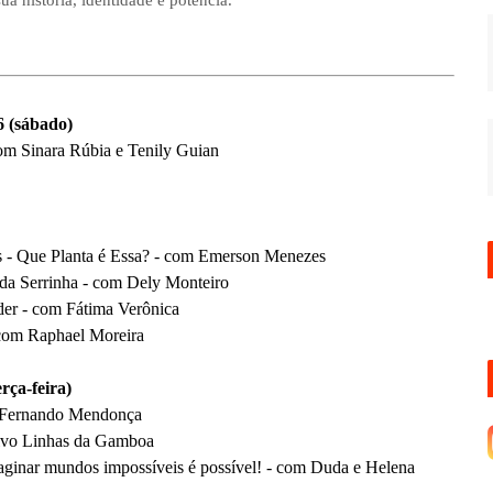
a história, identidade e potência.
(sábado)
com Sinara Rúbia e Tenily Guian
ias - Que Planta é Essa? - com Emerson Menezes
 da Serrinha - com Dely Monteiro
der - com Fátima Verônica
 com Raphael Moreira
a-feira)
om Fernando Mendonça
o Linhas da Gamboa
maginar mundos impossíveis é possível! - com Duda e Helena