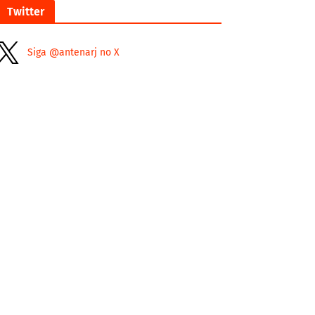
Twitter
Siga @antenarj no X