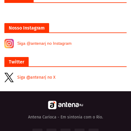
Nosso Instagram
Siga @antenarj no Instagram
Twitter
Siga @antenarj no X
Antena Carioca - Em sintonia com o Rio.