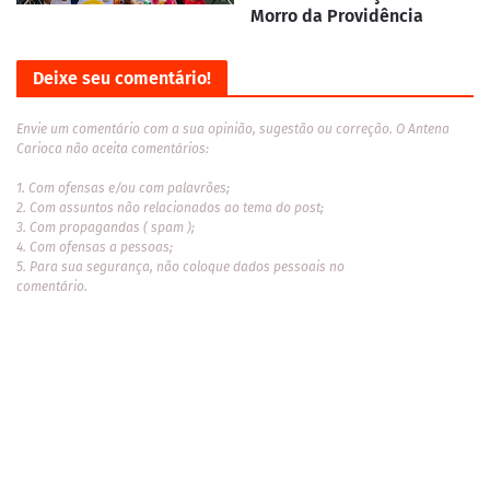
Morro da Providência
Deixe seu comentário!
Envie um comentário com a sua opinião, sugestão ou correção. O Antena
Carioca não aceita comentários:
1. Com ofensas e/ou com palavrões;
2. Com assuntos não relacionados ao tema do post;
3. Com propagandas ( spam );
4. Com ofensas a pessoas;
5. Para sua segurança, não coloque dados pessoais no
comentário.