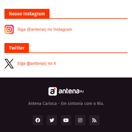
Nosso Instagram
Siga @antenarj no Instagram
Twitter
Siga @antenarj no X
Antena Carioca - Em sintonia com o Rio.