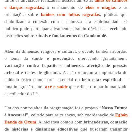
Entre as atividades realizadas, destacaram-se as
aulas de cânticos
e danças sagradas
, o ensinamento de
ebós e magias
e as
orientações sobre
banhos com folhas sagradas
, práticas que
simbolizam a conexão com a natureza e a espiritualidade. O
público pôde participar ativamente, tirando dúvidas e recebendo
instruções sobre
rituais e fundamentos do Candomblé
.
Além da dimensão religiosa e cultural, o evento também abordou
o tema da
saúde e prevenção
, oferecendo gratuitamente
vacinação contra hepatite e influenza
,
aferição de pressão
arterial
e
testes de glicemia
. A ação reforçou a importância do
cuidado físico como parte essencial do
bem-estar espiritual
—
uma integração entre
axé e saúde
que reflete o olhar humanizado
e acolhedor do Ilê.
Um dos pontos altos da programação foi o projeto
“Nosso Futuro
é Ancestral”
, voltado para as crianças, sob coordenação de
Egbón
Danda de Oxum
. A iniciativa contou com
brincadeiras, contação
de histórias e dinâmicas educativas
que buscaram transmitir