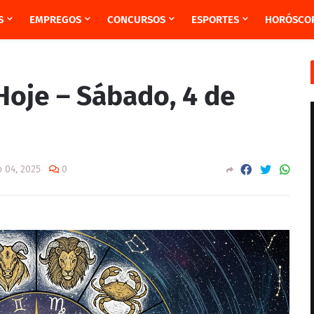
S
EMPREGOS
CONCURSOS
ESPORTES
HORÓSCO
Hoje – Sábado, 4 de
 04, 2025
0