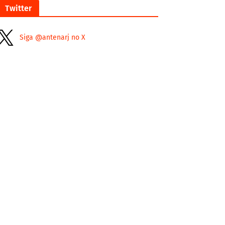
Twitter
Siga @antenarj no X