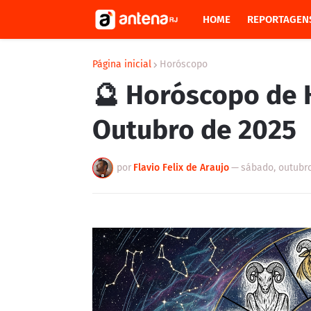
HOME
REPORTAGEN
Página inicial
Horóscopo
🔮 Horóscopo de 
Outubro de 2025
por
Flavio Felix de Araujo
—
sábado, outubro