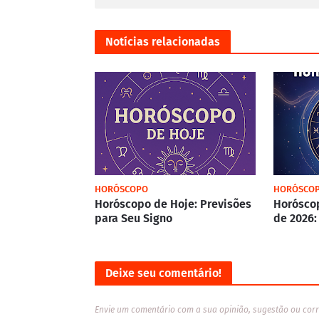
Notícias relacionadas
HORÓSCOPO
HORÓSCO
Horóscopo de Hoje: Previsões
Horóscop
para Seu Signo
de 2026:
Deixe seu comentário!
Envie um comentário com a sua opinião, sugestão ou corr