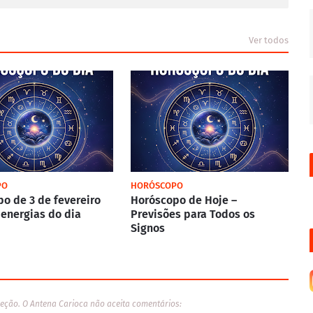
Ver todos
PO
HORÓSCOPO
o de 3 de fevereiro
Horóscopo de Hoje –
 energias do dia
Previsões para Todos os
Signos
eção. O Antena Carioca não aceita comentários: