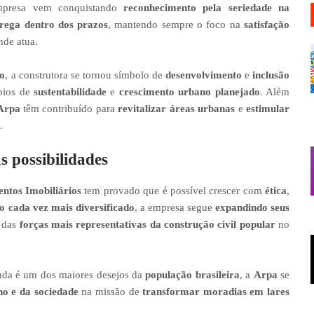
mpresa vem conquistando
reconhecimento pela seriedade na
rega dentro dos prazos
, mantendo sempre o foco na
satisfação
de atua.
do
, a construtora se tornou símbolo de
desenvolvimento
e
inclusão
ípios de
sustentabilidade
e
crescimento urbano planejado
. Além
Arpa
têm contribuído para
revitalizar áreas urbanas
e
estimular
.
s possibilidades
tos Imobiliários
tem provado que é possível crescer com
ética
,
io cada vez mais diversificado
, a empresa segue
expandindo seus
 das
forças mais representativas da construção civil popular
no
da é um dos maiores desejos da
população brasileira
, a
Arpa
se
no e da sociedade
na missão de
transformar moradias em lares