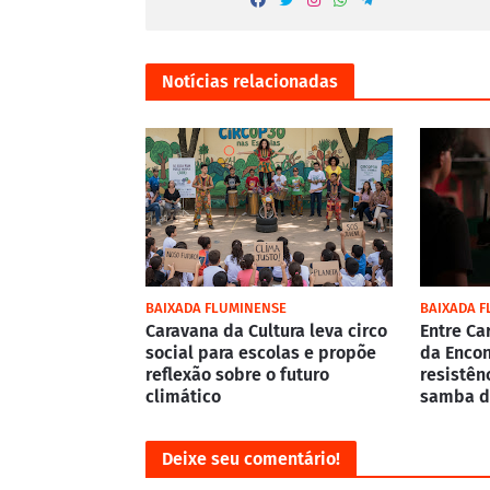
Notícias relacionadas
BAIXADA FLUMINENSE
BAIXADA 
Caravana da Cultura leva circo
Entre Ca
social para escolas e propõe
da Encon
reflexão sobre o futuro
resistên
climático
samba d
Deixe seu comentário!