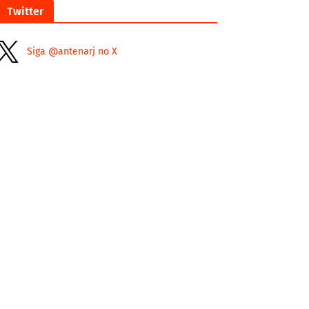
Twitter
Siga @antenarj no X