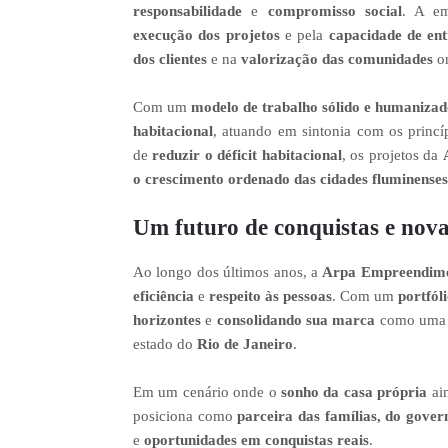
responsabilidade
e
compromisso social
. A e
execução dos projetos
e pela
capacidade de ent
dos clientes
e na
valorização das comunidades
on
Com um
modelo de trabalho sólido e humaniza
habitacional
, atuando em sintonia com os princ
de
reduzir o déficit habitacional
, os projetos da
o crescimento ordenado das cidades fluminenses
Um futuro de conquistas e nova
Ao longo dos últimos anos, a
Arpa Empreendimen
eficiência
e
respeito às pessoas
. Com um
portfól
horizontes
e
consolidando sua marca
como uma
estado do
Rio de Janeiro
.
Em um cenário onde o
sonho da casa própria
ain
posiciona como
parceira das famílias, do gover
e
oportunidades em conquistas reais
.