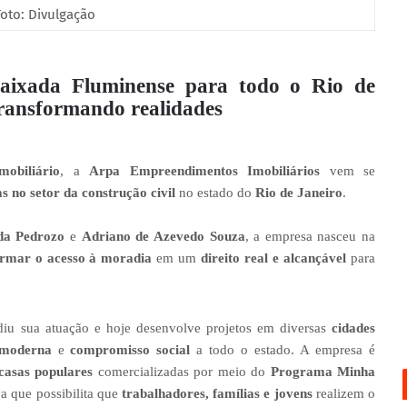
Foto: Divulgação
aixada Fluminense para todo o Rio de
transformando realidades
obiliário
, a
Arpa Empreendimentos Imobiliários
vem se
as no setor da construção civil
no estado do
Rio de Janeiro
.
da Pedrozo
e
Adriano de Azevedo Souza
, a empresa nasceu na
ormar o acesso à moradia
em um
direito real e alcançável
para
iu sua atuação e hoje desenvolve projetos em diversas
cidades
 moderna
e
compromisso social
a todo o estado. A empresa é
casas populares
comercializadas por meio do
Programa Minha
iva que possibilita que
trabalhadores, famílias e jovens
realizem o