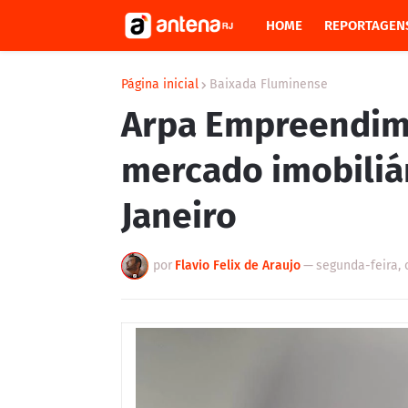
HOME
REPORTAGEN
Página inicial
Baixada Fluminense
Arpa Empreendim
mercado imobiliár
Janeiro
por
Flavio Felix de Araujo
—
segunda-feira, 