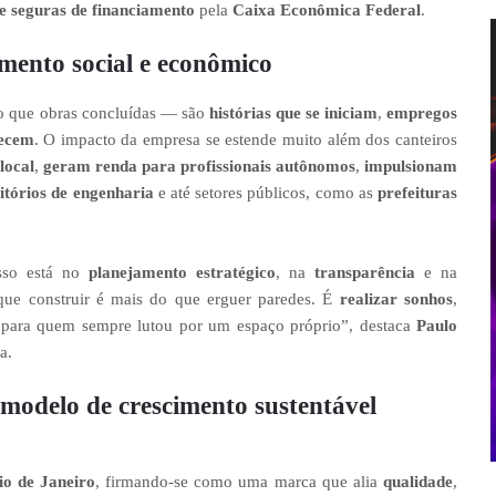
 e seguras de financiamento
pela
Caixa Econômica Federal
.
ento social e econômico
o que obras concluídas — são
histórias que se iniciam
,
empregos
lecem
. O impacto da empresa se estende muito além dos canteiros
local
,
geram renda para profissionais autônomos
,
impulsionam
itórios de engenharia
e até setores públicos, como as
prefeituras
sso está no
planejamento estratégico
, na
transparência
e na
que construir é mais do que erguer paredes. É
realizar sonhos
,
para quem sempre lutou por um espaço próprio”, destaca
Paulo
a.
modelo de crescimento sustentável
io de Janeiro
, firmando-se como uma marca que alia
qualidade
,