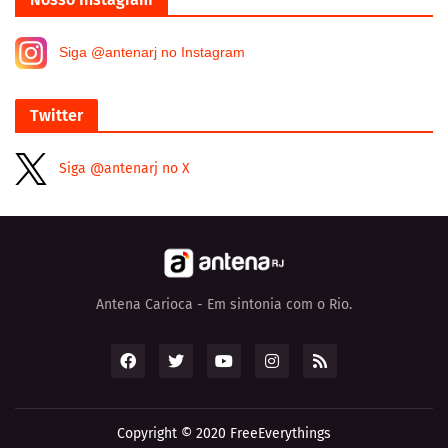
Siga @antenarj no Instagram
Twitter
Siga @antenarj no X
Antena Carioca - Em sintonia com o Rio.
Copyright © 2020
FreeEverythings