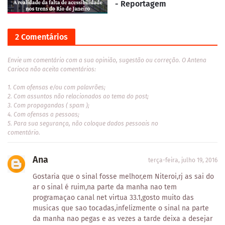
- Reportagem
2 Comentários
Envie um comentário com a sua opinião, sugestão ou correção. O Antena
Carioca não aceita comentários:
1. Com ofensas e/ou com palavrões;
2. Com assuntos não relacionados ao tema do post;
3. Com propagandas ( spam );
4. Com ofensas a pessoas;
5. Para sua segurança, não coloque dados pessoais no
comentário.
Ana
terça-feira, julho 19, 2016
Gostaria que o sinal fosse melhor,em Niteroi,rj as sai do
ar o sinal é ruim,na parte da manha nao tem
programaçao canal net virtua 33.1,gosto muito das
musicas que sao tocadas,infelizmente o sinal na parte
da manha nao pegas e as vezes a tarde deixa a desejar