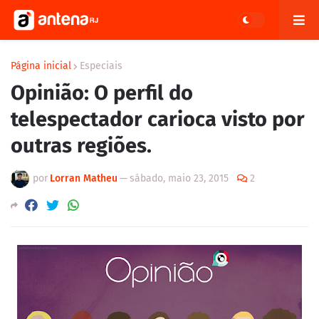
Página inicial
Especiais
Opinião: O perfil do
telespectador carioca visto por
outras regiões.
por
Lorran Matheu
—
sábado, maio 23, 2015
2