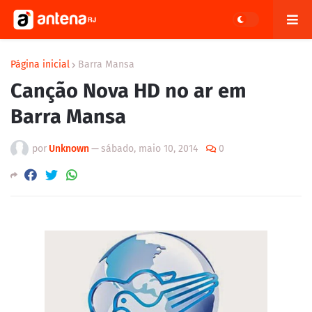
Página inicial
Barra Mansa
Canção Nova HD no ar em
Barra Mansa
por
Unknown
—
sábado, maio 10, 2014
0