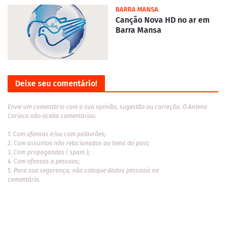
BARRA MANSA
Canção Nova HD no ar em
Barra Mansa
Deixe seu comentário!
Envie um comentário com a sua opinião, sugestão ou correção. O Antena
Carioca não aceita comentários:
1. Com ofensas e/ou com palavrões;
2. Com assuntos não relacionados ao tema do post;
3. Com propagandas ( spam );
4. Com ofensas a pessoas;
5. Para sua segurança, não coloque dados pessoais no
comentário.