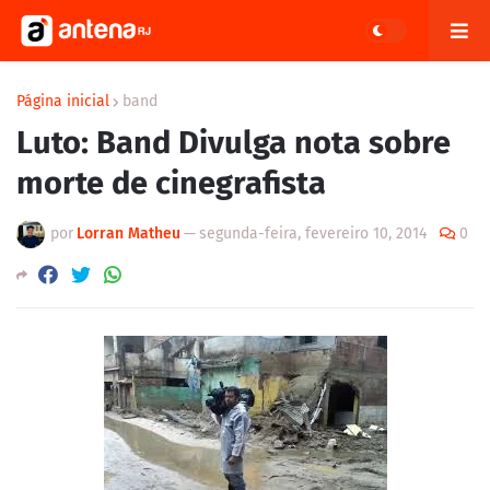
Página inicial
band
Luto: Band Divulga nota sobre
morte de cinegrafista
por
Lorran Matheu
—
segunda-feira, fevereiro 10, 2014
0