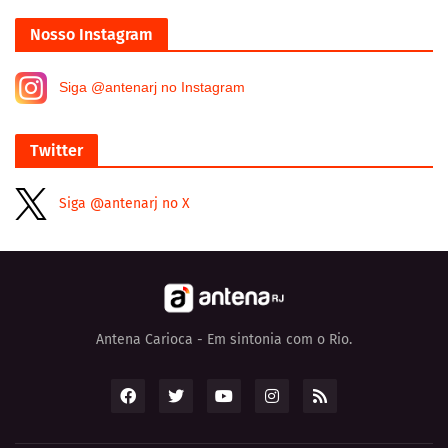
Nosso Instagram
Siga @antenarj no Instagram
Twitter
Siga @antenarj no X
Antena Carioca - Em sintonia com o Rio.