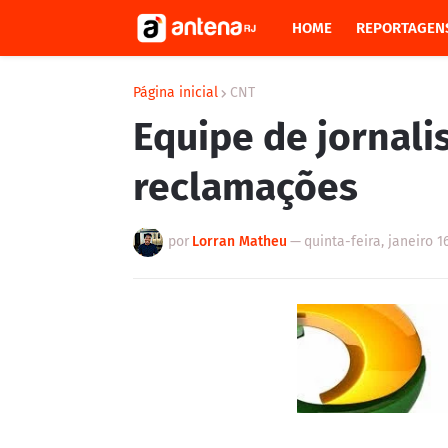
HOME
REPORTAGEN
Página inicial
CNT
Equipe de jornali
reclamações
por
Lorran Matheu
—
quinta-feira, janeiro 1