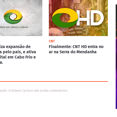
CNT
iza expansão de
Finalmente: CNT HD entra no
a pelo país, e ativa
ar na Serra do Mendanha
gital em Cabo Frio e
a.
eção. O Antena Carioca não aceita comentários: