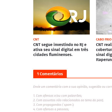
CNT
CABO FRIO
CNT segue investindo no RJ e
CNT real
ativa seu sinal digital em três
cobertur
cidades fluminenses.
sinal di
Itaperun
1 Comentários
Envie um comentário com a sua opinião, sugestão ou corr
1. Com ofensas e/ou com palavrões;
2. Com assuntos não relacionados ao tema do post;
3. Com propagandas ( spam );
4. Com ofensas a pessoas;