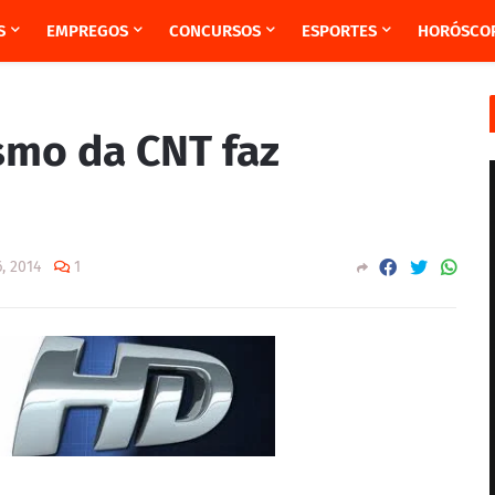
S
EMPREGOS
CONCURSOS
ESPORTES
HORÓSCO
smo da CNT faz
6, 2014
1