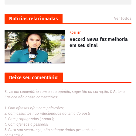
Notícias relacionadas
Ver todos
52UHF
Record News faz melhoria
em seu sinal
Deixe seu comentário!
Envie um comentário com a sua opinião, sugestão ou correção. O Antena
Carioca não aceita comentários:
1. Com ofensas e/ou com palavrões;
2. Com assuntos não relacionados ao tema do post;
3. Com propagandas ( spam );
4. Com ofensas a pessoas;
5. Para sua segurança, não coloque dados pessoais no
comentário.