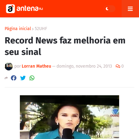
Página inicial
52UHF
Record News faz melhoria em
seu sinal
por
Lorran Matheu
—
domingo, novembro 24, 2013
0