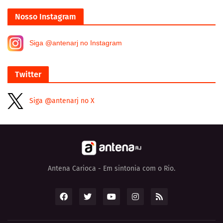
Nosso Instagram
Siga @antenarj no Instagram
Twitter
Siga @antenarj no X
Antena Carioca - Em sintonia com o Rio.