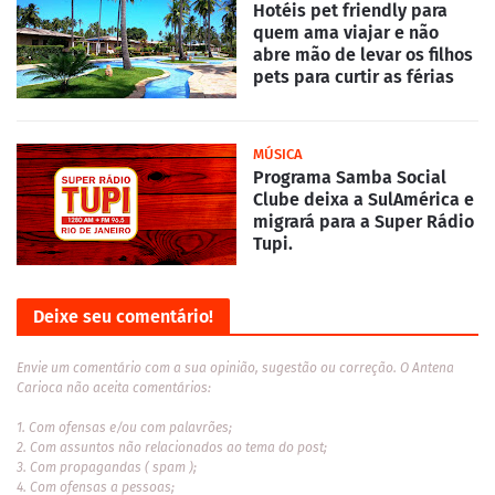
Hotéis pet friendly para
quem ama viajar e não
abre mão de levar os filhos
pets para curtir as férias
MÚSICA
Programa Samba Social
Clube deixa a SulAmérica e
migrará para a Super Rádio
Tupi.
Deixe seu comentário!
Envie um comentário com a sua opinião, sugestão ou correção. O Antena
Carioca não aceita comentários:
1. Com ofensas e/ou com palavrões;
2. Com assuntos não relacionados ao tema do post;
3. Com propagandas ( spam );
4. Com ofensas a pessoas;