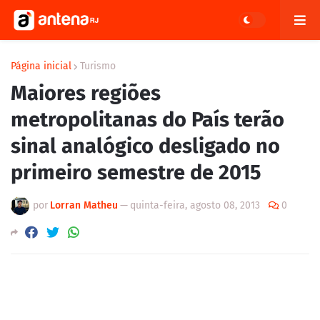
Página inicial
Turismo
Maiores regiões
metropolitanas do País terão
sinal analógico desligado no
primeiro semestre de 2015
por
Lorran Matheu
—
quinta-feira, agosto 08, 2013
0